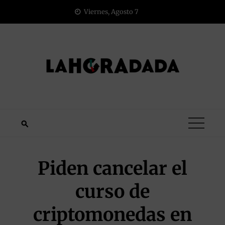
Saltar
Viernes, Agosto 7
al
contenido
Piden cancelar el
curso de
criptomonedas en