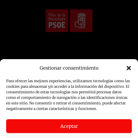
Gestionar consentimiento
Av. Siete Higueras, 03190 Pilar de la
Horadada, Alicante
Para ofrecer las mejores experiencias, utilizamos tecnologías como las
cookies para almacenar y/o acceder a la información del dispositivo. El
consentimiento de estas tecnologías nos permitirá procesar datos
como el comportamiento de navegación o las identificaciones únicas
en este sitio. No consentir o retirar el consentimiento, puede afectar
Contacto
negativamente a ciertas características y funciones.
Quienes somos
Aceptar
Aviso Legal