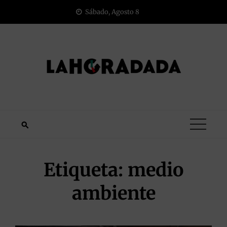
Saltar
Sábado, Agosto 8
al
contenido
Etiqueta:
medio
ambiente