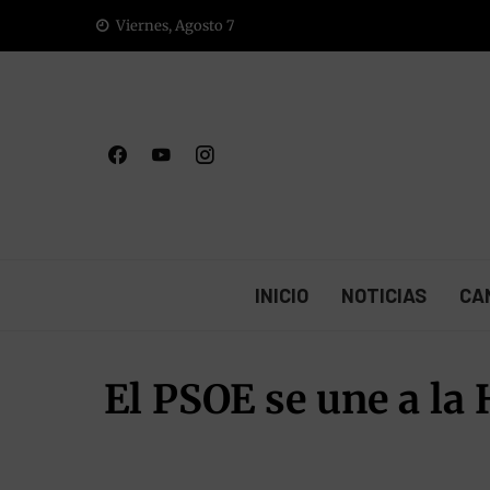
Saltar
Viernes, Agosto 7
al
contenido
INICIO
NOTICIAS
CA
El PSOE se une a la 