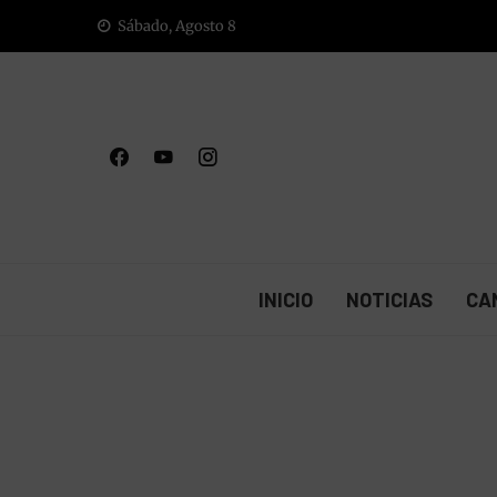
Saltar
Sábado, Agosto 8
al
contenido
INICIO
NOTICIAS
CA